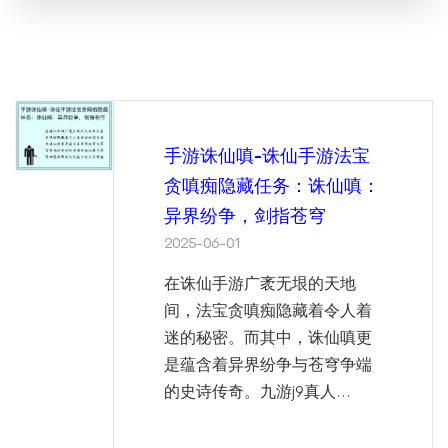
手游诛仙嗔-诛仙手游法宝
贪嗔痴隐藏任务：诛仙嗔：
异界纷争，剑指苍穹
2025-06-01
在诛仙手游广袤无垠的天地
间，法宝贪嗔痴隐藏着令人着
迷的秘密。而其中，诛仙嗔更
是蕴含着异界纷争与苍穹争端
的史诗传奇。九游j9真人...